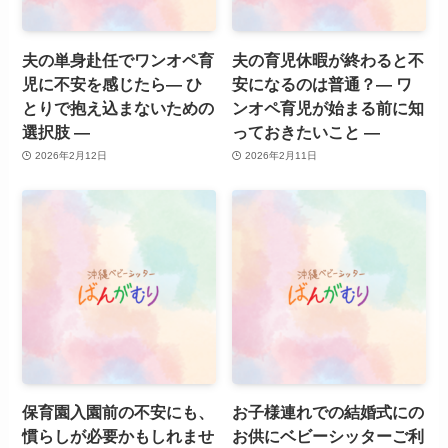
夫の単身赴任でワンオペ育
夫の育児休暇が終わると不
児に不安を感じたら― ひ
安になるのは普通？― ワ
とりで抱え込まないための
ンオペ育児が始まる前に知
選択肢 ―
っておきたいこと ―
2026年2月12日
2026年2月11日
保育園入園前の不安にも、
お子様連れでの結婚式にの
慣らしが必要かもしれませ
お供にベビーシッターご利