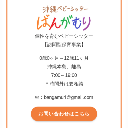
個性を育むベビーシッター
【訪問型保育事業】
0歳0ヶ月～12歳11ヶ月⁡
沖縄本島、離島⁡
7:00～19:00⁡
＊時間外は要相談
✉：bangamuri＠gmail.com
お問い合わせはこちら