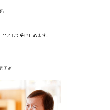
す。
」**として受け止めます。
、
す🌿