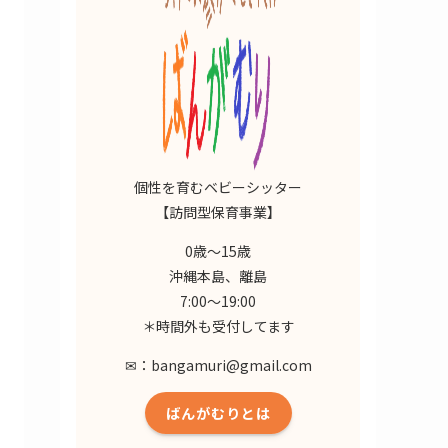
個性を育むベビーシッター
【訪問型保育事業】
0歳～15歳⁡
沖縄本島、離島⁡
7:00～19:00⁡
＊時間外も受付してます
✉：bangamuri@gmail.com
ばんがむりとは