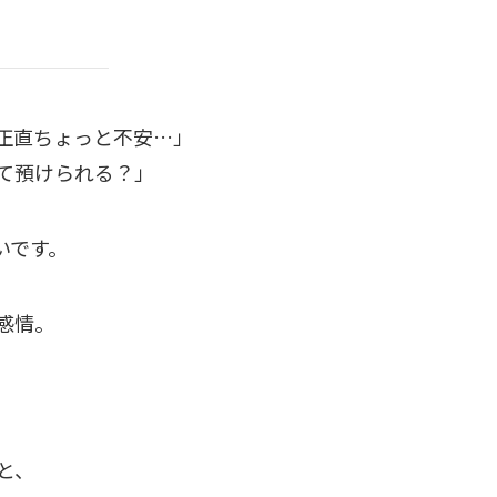
正直ちょっと不安…」
て預けられる？」
いです。
感情。
。
と、