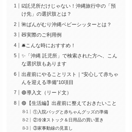
☑️託児所だけじゃない！沖縄旅行中の「預
け先」の選択肢とは？
🌺ばんがむり沖縄ベビーシッターとは？
🧸実際のご利用例
🛎こんな時におすすめ！
✨「沖縄 託児所」で検索された方へ、こん
な選択肢もあります
出産前にやることリスト｜“安心して赤ちゃ
んを迎える準備”10項目
🟢導入文（リード文）
🟣【生活編】出産前に整えておきたいこと
①入院バッグと赤ちゃんグッズの準備
②冷凍ストック＆日用品の買い置き
③家事動線の見直し