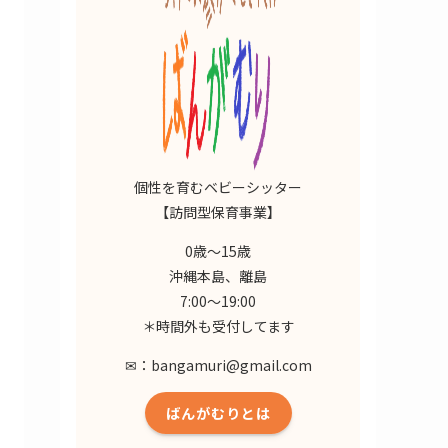
個性を育むベビーシッター
【訪問型保育事業】
0歳～15歳⁡
沖縄本島、離島⁡
7:00～19:00⁡
＊時間外も受付してます
✉：bangamuri@gmail.com
ばんがむりとは