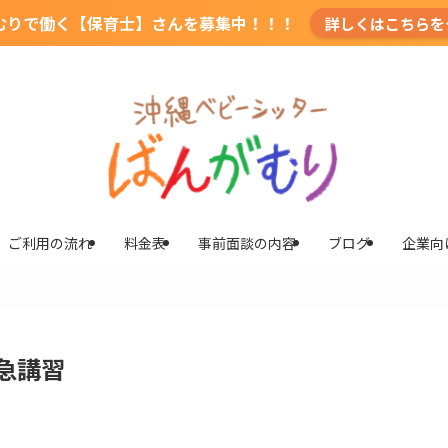
むりで働く【保育士】さんを募集中！！！
詳しくはこちらを
ご利用の流れ
料金表
事前面談の内容
ブログ
企業向
急講習