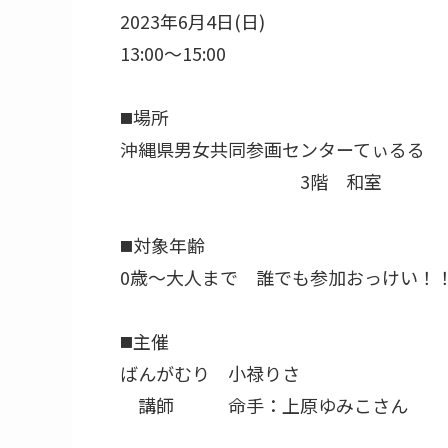
2023年6月4日(日)
13:00～15:00⁡⁡
◼️場所
沖縄県男女共同参画センターてぃるる
3階 和室
◼️対象年齢
0歳～大人まで 誰でも参加おっけい！
◼️主催
ばんがむり 小禄りさ
講師 命手：上原ゆみこさん