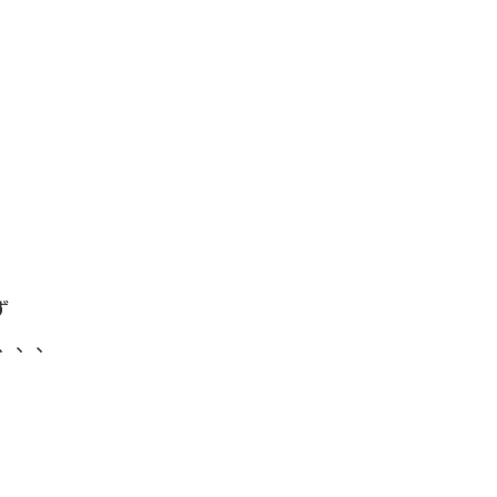
⁡
、、⁡